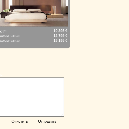
удия
10 395 €
ухкомнатная
12 795 €
ехкомнатная
15 195 €
р: