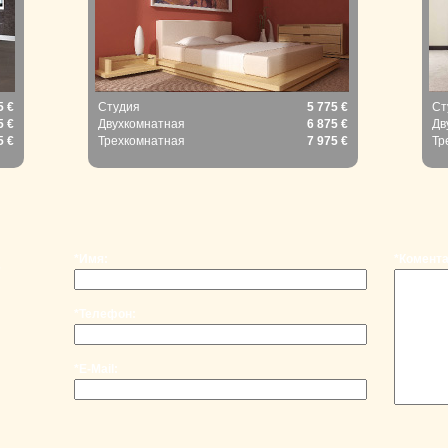
5 €
Студия
5 775 €
Ст
5 €
Двухкомнатная
6 875 €
Дв
5 €
Трехкомнатная
7 975 €
Тр
*Имя:
*Комента
,
*Телефон:
*E-Mail: