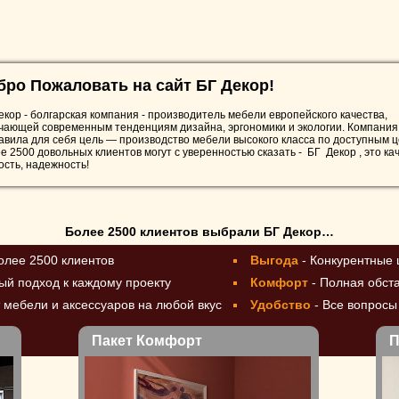
бро Пожаловать на сайт БГ Декор!
екор - болгарская компания - производитель мебели европейского качества,
чающей современным тенденциям дизайна, эргономики и экологии. Компания
авила для себя цель — производство мебели высокого класса по доступным ц
е 2500 довольных клиентов могут с уверенностью сказать - БГ Декор , это кач
ость, надежность!
Более 2500 клиентов выбрали БГ Декор…
более 2500 клиентов
Выгода
- Конкурентные
ый подход к каждому проекту
Комфорт
- Полная обст
 мебели и аксессуаров на любой вкус
Удобство
- Все вопрос
Пакет Комфорт
П