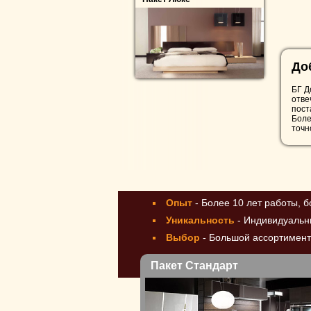
До
БГ Д
отве
пост
Боле
точн
Опыт
- Более 10 лет работы, 
Уникальность
- Индивидуальн
Выбор
- Большой ассортимент
Пакет Стандарт