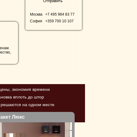
Москва
+7 495 98
4 83 77
София
+359 700
10 107
енам.
ество,
 цены, экономия времени
ановка вплоть до штор
ы решаются на одном месте
акет Люкс