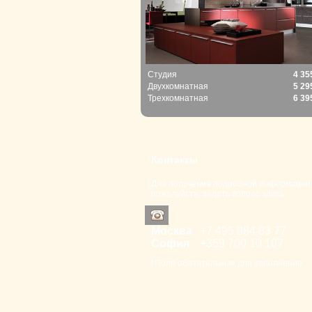
Студия
4 35
Двухкомнатная
5 29
Трехкомнатная
6 39
Контакты
Для получения подробной информации
пожалуйста, задать вопрос здесь.
Москва
+7 495 98
4 83 77
София
+359 700
10 107
*Поля обязательные для заполнение